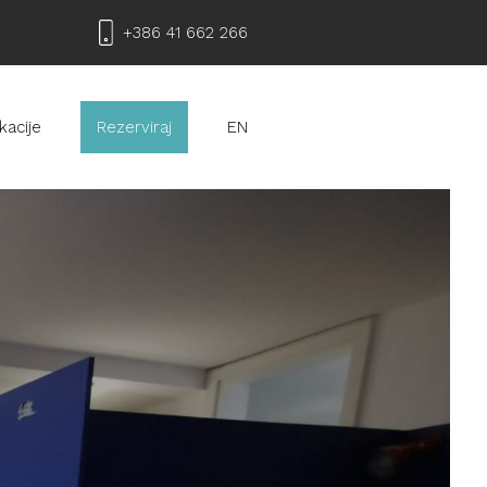
+386 41 662 266
kacije
Rezerviraj
EN