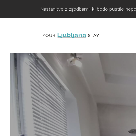
Nastanitve z zgodbami, ki bodo pustile nepo