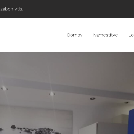
zaben vtis.
Domov
Namestitve
Lo